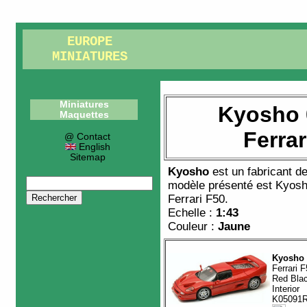
EUROPE
MINIATURES
Miniatures
Kyosho 
Maquettes
Ferrar
@ Contact
English
Sitemap
Kyosho
est un fabricant d
modèle présenté est
Kyosh
Ferrari F50
.
Echelle :
1:43
Couleur :
Jaune
Kyosho
Ferrari 
Red Bla
Interior
K05091