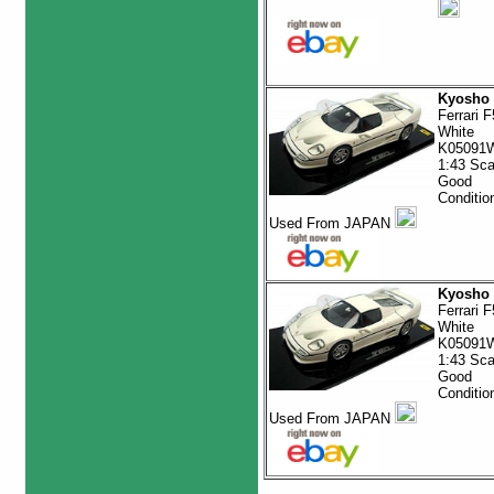
Kyosho
Ferrari 
White
K05091
1:43 Sca
Good
Conditio
Used From JAPAN
Kyosho
Ferrari 
White
K05091
1:43 Sca
Good
Conditio
Used From JAPAN