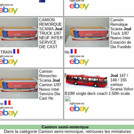
CAMION
Camión
REMORQUE
Remolque
SCANIA
Joal
Scania
Joal
TRUCK 1/87
Truck 1/87
NEUF INTER
Nuevo Inter
SERVICE
Estación de
DIE CAST
Die Fundido
 TRAIN
Ho
Camion
Joal
147 /
Rimorchio
149 / 155
Scania
Joal
various
Camion 1/87
Scania Volvo
Nuovo Inter
B10M single deck coach 1:50th scale
Servizio Die
Cast Ho
no
Camion semi-remorque
Dans la catégorie
Camion semi-remorque
, retrouvez les miniatures