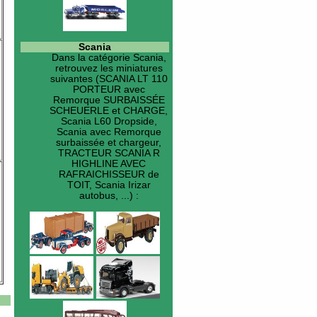
Scania
Dans la catégorie
Scania
,
retrouvez les miniatures
suivantes (SCANIA LT 110
PORTEUR avec
Remorque SURBAISSÉE
SCHEUERLE et CHARGE,
Scania L60 Dropside,
Scania avec Remorque
surbaissée et chargeur,
TRACTEUR SCANIA R
HIGHLINE AVEC
RAFRAICHISSEUR de
TOIT, Scania Irizar
autobus, ...) :