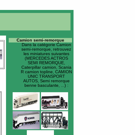
Camion semi-remorque
Dans la catégorie
Camion
semi-remorque
, retrouvez
les miniatures suivantes
(MERCEDES ACTROS
SEMI REMORQUE,
Caterpillar camion, Scania
R camion topline, CAMION
UNIC TRANSPORT
AUTOS, Semi remorque
benne basculante, ...) :