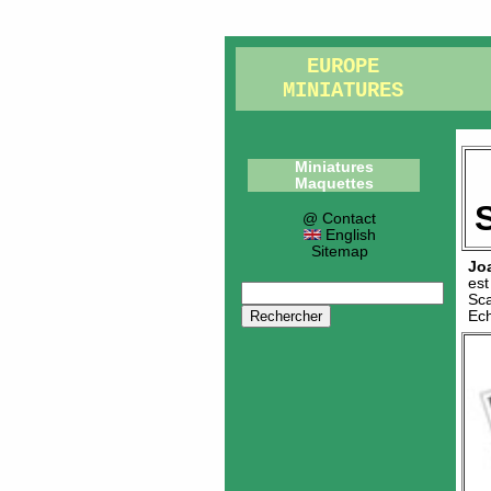
EUROPE
MINIATURES
Miniatures
Maquettes
@ Contact
English
Sitemap
Jo
es
Sca
Ech