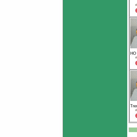
HO
Tre