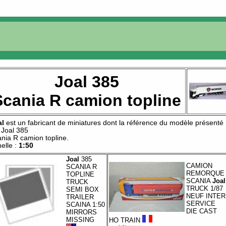
Joal 385
Scania R camion topline
al
est un fabricant de
miniatures
dont la référence du modèle présenté
t
Joal 385
nia R camion topline
.
elle :
1:50
Joal
385
CAMION
SCANIA R
REMORQUE
TOPLINE
SCANIA
Joal
TRUCK
TRUCK 1/87
SEMI BOX
NEUF INTER
TRAILER
SERVICE
SCAINA 1:50
DIE CAST
MIRRORS
MISSING
HO TRAIN