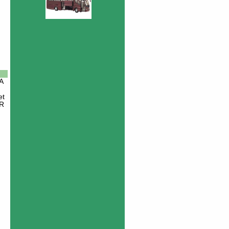
A
et
R