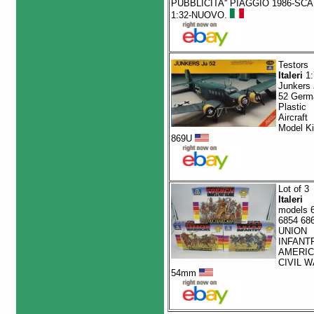
PUBBLICITA'' PIAGGIO 1986-SCA
1:32-NUOVO.
Testors
Italeri
1:
Junkers 
52 Germ
Plastic
Aircraft
Model Ki
869U
Lot of 3
Italeri
models 
6854 68
UNION
INFANT
AMERI
CIVIL 
54mm