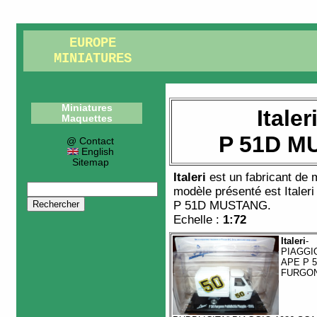
EUROPE
MINIATURES
Miniatures
Italer
Maquettes
P 51D M
@ Contact
English
Sitemap
Italeri
est un fabricant de
modèle présenté est
Italer
P 51D MUSTANG
.
Echelle :
1:72
Italeri
-
PIAGGI
APE P 5
FURGO