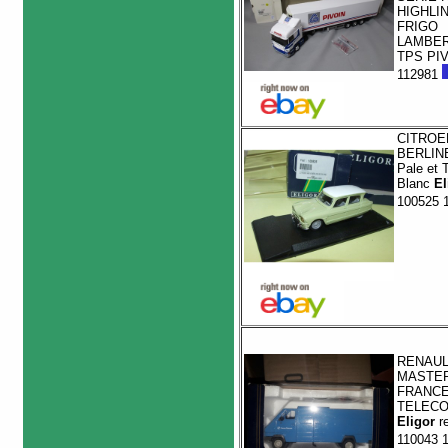
HIGHLI
FRIGO
LAMBE
TPS PI
112981
CITROE
BERLINE
Pale et T
Blanc
El
100525 
RENAUL
MASTER
FRANC
TELEC
Eligor
re
110043 