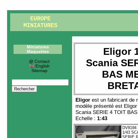
EUROPE
MINIATURES
Miniatures
Eligor 
Maquettes
Scania SER
@ Contact
English
Sitemap
BAS M
BRET
Eligor
est un fabricant de
modèle présenté est
Eligo
Scania SERIE 4 TOIT B
Echelle :
1:43
DV8194
1/43 SC
SERIE 