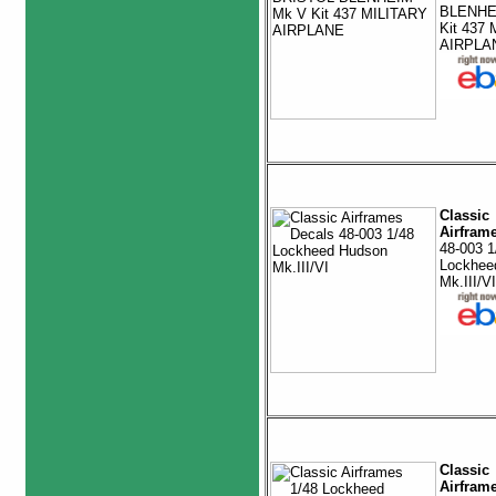
BLENHE
Kit 437
AIRPL
Classic
Airfram
48-003 1
Lockhee
Mk.III/V
Classic
Airfram