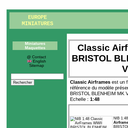
EUROPE
MINIATURES
Miniatures
Classic Air
Maquettes
BRISTOL BL
@ Contact
English
Sitemap
V
Classic Airframes
est un 
référence du modèle prése
BRISTOL BLENHEIM MK 
Echelle :
1:48
NIB 1:4
Airfram
BRISTO