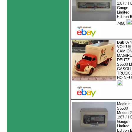
1:87 / H
Gauge
Limited
Edition
7450
Bub
074
VOITUR
CAMIO
MAGIR
DEUTZ
S6500 
GASOLI
TRUCK 1
HO NEU
Magirus
S6500
Messe 2
1:87 / H
Gauge
Limited
Edition