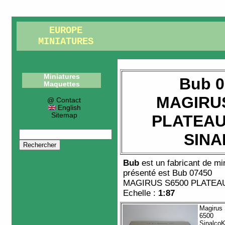
EUROPE
MINIATURES
Miniatures
Bub 0
Maquettes
MAGIRUS
@ Contact
English
Sitemap
PLATEAU
SINA
Bub
est un fabricant de
mi
présenté est
Bub 07450
MAGIRUS S6500 PLATEA
Echelle :
1:87
Magirus
6500
SinalcoK