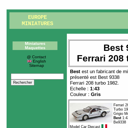
EUROPE
MINIATURES
Miniatures
Best 
Maquettes
Ferrari 208
@ Contact
English
Sitemap
Best
est un fabricant de
mi
présenté est
Best 9338
Ferrari 208 turbo 1982
.
Echelle :
1:43
Couleur :
Gris
Ferrari 2
Turbo 1
Grigio M
Best
1:4
Be9338
Model Car Diecast