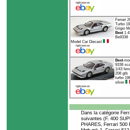
Ferrari 2
Turbo 1
Grigio M
Best
1:4
Be9338
Model Car Diecast
Best
-mo
9338 sca
1/43 ferr
208 gtb
turbo 19
silver
Dans la catégorie
Ferr
suivantes (F. 400 S
PHARES, Ferrari 50