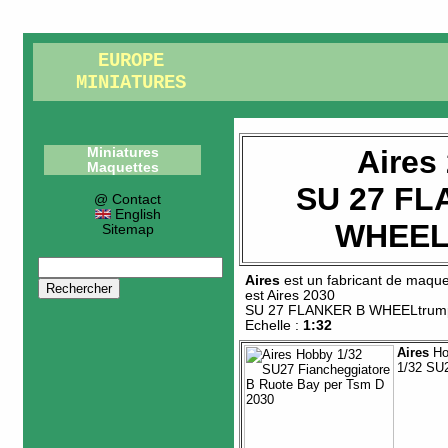
EUROPE
MINIATURES
Aires
Miniatures
Maquettes
SU 27 FL
@ Contact
English
WHEEL
Sitemap
Aires
est un fabricant de
maque
est
Aires 2030
SU 27 FLANKER B WHEELtrum
Echelle :
1:32
Aires
Ho
1/32 SU