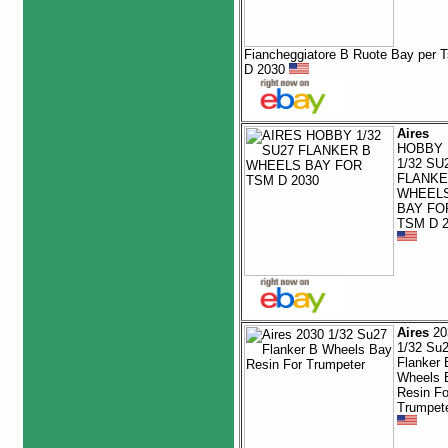
Fiancheggiatore B Ruote Bay per 
D 2030
Aires
HOBBY
1/32 SU
FLANKE
WHEEL
BAY FO
TSM D 2
Aires
20
1/32 Su
Flanker 
Wheels 
Resin Fo
Trumpet