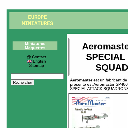
EUROPE
MINIATURES
Aeromaste
Miniatures
Maquettes
SPECIAL
@ Contact
English
SQUA
Sitemap
Aeromaster
est un fabricant d
présenté est
Aeromaster SP480
SPECIAL ATTACK SQUADRON