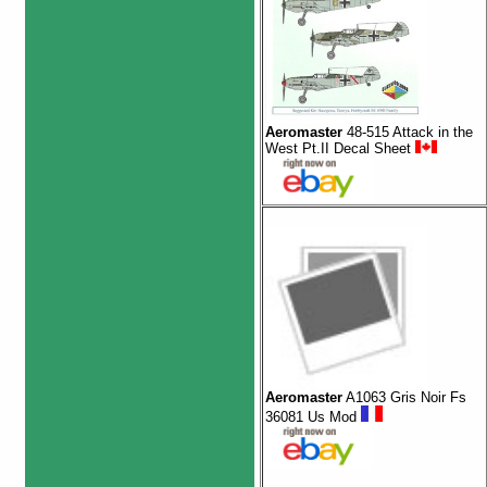
Aeromaster
48-515 Attack in the
West Pt.II Decal Sheet
Aeromaster
A1063 Gris Noir Fs
36081 Us Mod