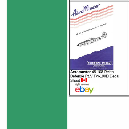
Aeromaster
48-108 Reich
Defense Pt.V Fw-190D Decal
Sheet