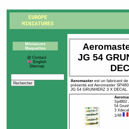
EUROPE
MINIATURES
Aeromaste
Miniatures
Maquettes
JG 54 GRU
@ Contact
English
DE
Sitemap
Aeromaster
est un fabricant d
présenté est
Aeromaster SP480
JG 54 GRUNHERZ 3 X DECAL
.
Aeromas
Sp4802 
54 Grun
3 Xdecal
1/48