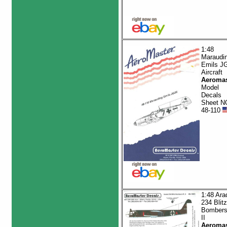
1:48
Maraudi
Emils J
Aircraft
Aeromas
Model
Decals
Sheet N
48-110
1:48 Ara
234 Blitz
Bombers
II
Aeromas