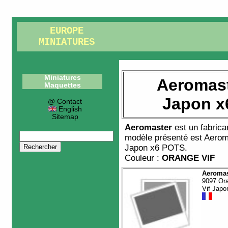
EUROPE
MINIATURES
Miniatures
Aeromast
Maquettes
Japon x
@ Contact
English
Sitemap
Aeromaster
est un fabric
modèle présenté est
Aerom
Japon x6 POTS
.
Couleur :
ORANGE VIF
Aeromas
9097 Or
Vif Japo