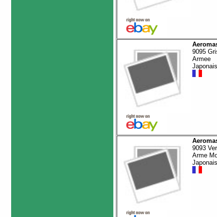
Aeromas
9095 Gri
Armee
Japonai
Aeromas
9093 Ver
Arme M
Japonai