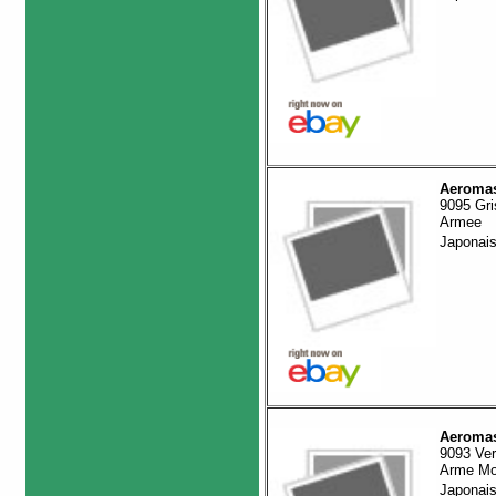
Aeromas
9095 Gri
Armee
Japonai
Aeromas
9093 Ver
Arme M
Japonai