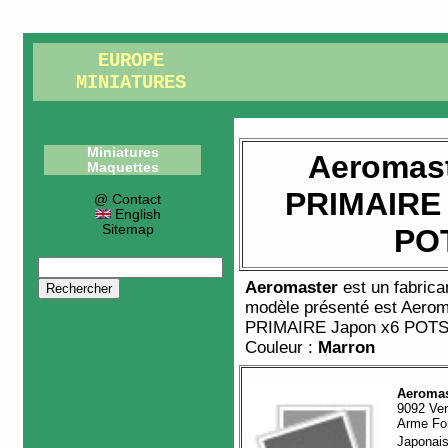
EUROPE
MINIATURES
Miniatures
Aeromast
Maquettes
PRIMAIRE 
@ Contact
English
Sitemap
PO
Aeromaster
est un fabric
modèle présenté est
Aerom
PRIMAIRE Japon x6 POT
Couleur :
Marron
Aeromas
9092 Ver
Arme Fo
Japonai