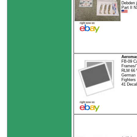
Debden 
Part II 
Aeromas
FB-09 C
Frames/
RLM 66
German
Fighters
41 Deca