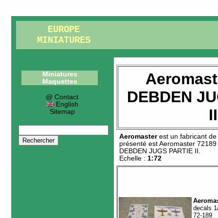
EUROPE
MINIATURES
Aeromast
Miniatures
Maquettes
DEBDEN JU
@ Contact
English
II
Sitemap
Aeromaster
est un fabricant d
présenté est
Aeromaster 72189
DEBDEN JUGS PARTIE II
.
Echelle :
1:72
Aeromas
decals 1
72-189