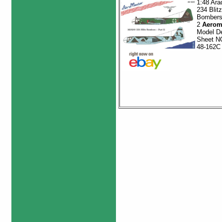
1:48 Ara
234 Blitz
Bombers 
2
Aerom
Model D
Sheet N
48-162