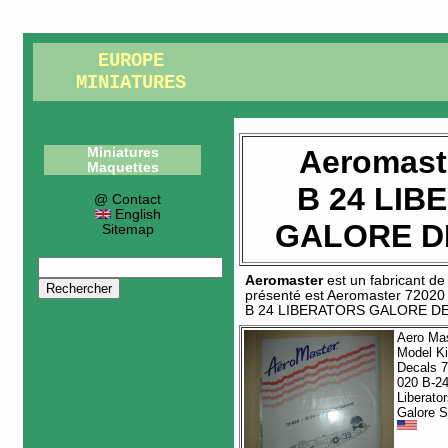
EUROPE
MINIATURES
Aeromast
Miniatures
Maquettes
B 24 LIB
@ Contact
English
GALORE 
Sitemap
Aeromaster
est un fabricant d
présenté est
Aeromaster 72020
B 24 LIBERATORS GALORE 
Aero Ma
Model Ki
Decals 7
020 B-2
Liberator
Galore S