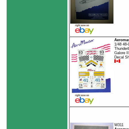
Aeromas
1/48 48-
Thunderb
Galore II
Decal S
W311