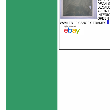
Aeromas
DECAL
DECAL
AVION 
INTERI
GREEN
WWII FB-12 CANOPY FRAMES