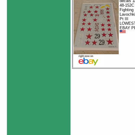
decals 1
48-152C
Fighting
Lavochk
Pt III
LOWES
EBAY P