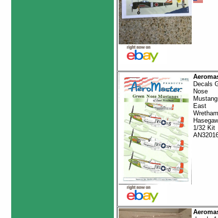
Aeromas
Decals 
Nose
Mustang
East
Wretham
Hasega
1/32 Kit
AN3201
Aeromas