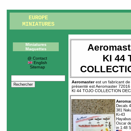
EUROPE
MINIATURES
Aeromast
Miniatures
Maquettes
KI 44
@ Contact
English
COLLECTI
Sitemap
Aeromaster
est un fabricant d
présenté est
Aeromaster 72016
KI 44 TOJO COLLECTION DE
Aeromas
Decals 4
381 Nak
Ki-43
Hayabus
Oscar de
in 1:48 