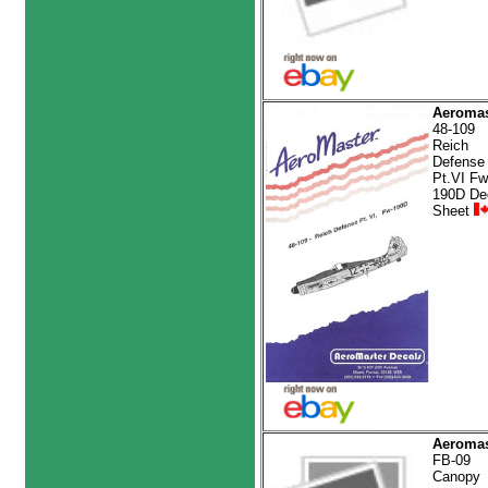
Aeromas
48-109
Reich
Defense
Pt.VI Fw
190D De
Sheet
Aeromas
FB-09
Canopy