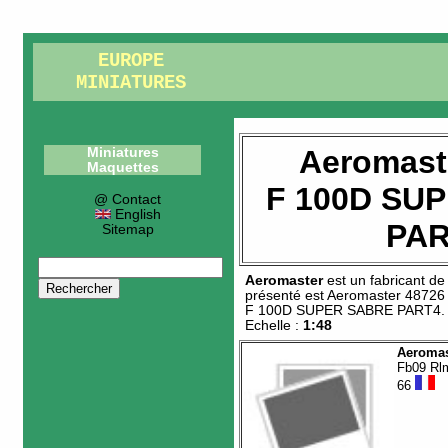
EUROPE
MINIATURES
Aeromast
Miniatures
Maquettes
F 100D SU
@ Contact
English
PAR
Sitemap
Aeromaster
est un fabricant d
présenté est
Aeromaster 48726
F 100D SUPER SABRE PART4
.
Echelle :
1:48
Aeromas
Fb09 Rl
66