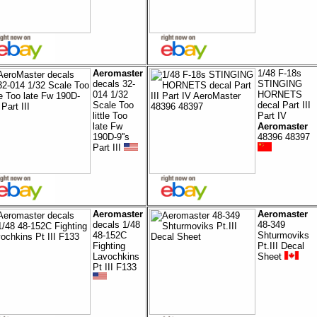
Aeromaster
1/48 F-18s
decals 32-
STINGING
014 1/32
HORNETS
Scale Too
decal Part III
little Too
Part IV
late Fw
Aeromaster
190D-9''s
48396 48397
Part III
Aeromaster
Aeromaster
decals 1/48
48-349
48-152C
Shturmoviks
Fighting
Pt.III Decal
Lavochkins
Sheet
Pt III F133