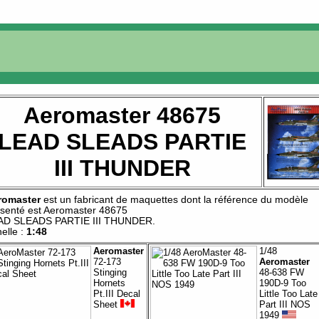
Aeromaster 48675
LEAD SLEADS PARTIE
III THUNDER
romaster
est un fabricant de
maquettes
dont la référence du modèle
senté est
Aeromaster 48675
AD SLEADS PARTIE III THUNDER
.
elle :
1:48
Aeromaster
1/48
72-173
Aeromaster
Stinging
48-638 FW
Hornets
190D-9 Too
Pt.III Decal
Little Too Late
Sheet
Part III NOS
1949