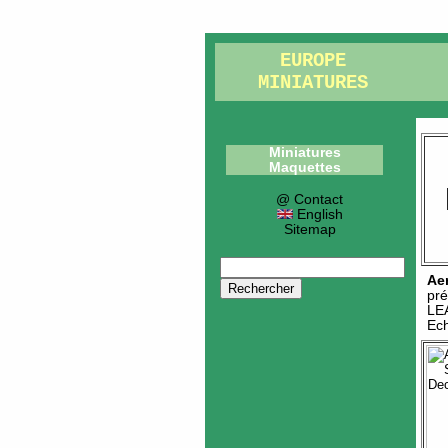
EUROPE
MINIATURES
Miniatures
Maquettes
@ Contact
English
Sitemap
Ae
pré
LE
Ech