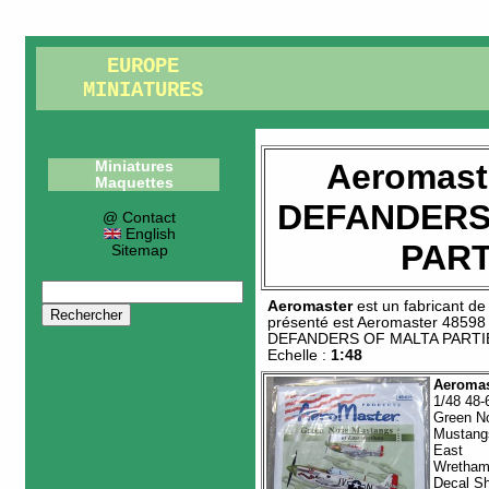
EUROPE
MINIATURES
Aeromast
Miniatures
Maquettes
DEFANDERS
@ Contact
English
PARTI
Sitemap
Aeromaster
est un fabricant d
présenté est
Aeromaster 48598
DEFANDERS OF MALTA PARTIE
Echelle :
1:48
Aeromas
1/48 48-
Green N
Mustang
East
Wretham 
Decal S