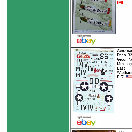
Aeromas
Decal 32
Green N
Mustang
East
Wretham
P-51