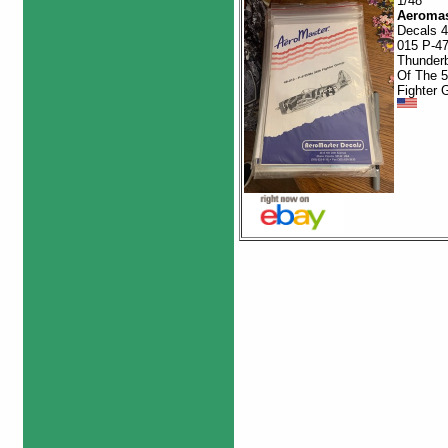
1/48
Aeromas
Decals 4
015 P-4
Thunderb
Of The 5
Fighter 