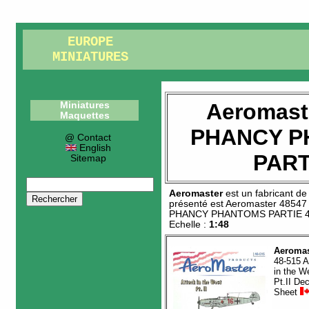
EUROPE
MINIATURES
Aeromast
Miniatures
Maquettes
PHANCY 
@ Contact
English
PART
Sitemap
Aeromaster
est un fabricant d
présenté est
Aeromaster 48547
PHANCY PHANTOMS PARTIE 
Echelle :
1:48
Aeromas
48-515 A
in the W
Pt.II Dec
Sheet