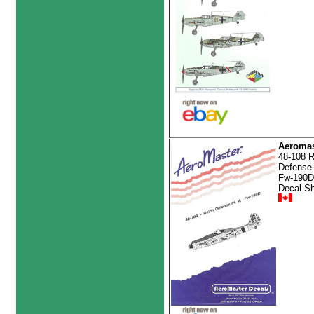
Aeromas
48-108 R
Defense
Fw-190D
Decal S