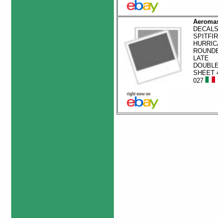
Aeromas
DECALS
SPITFIR
HURRIC
ROUND
LATE
DOUBL
SHEET 4
027