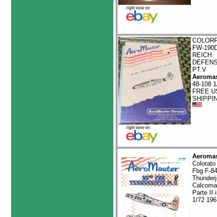
COLOR
FW-190
REICH
DEFEN
PT.V
Aeromas
48-108 1
FREE U
SHIPPI
Aeromas
Colorato
Fbg F-8
Thunderj
Calcoma
Parte II 
1/72 19