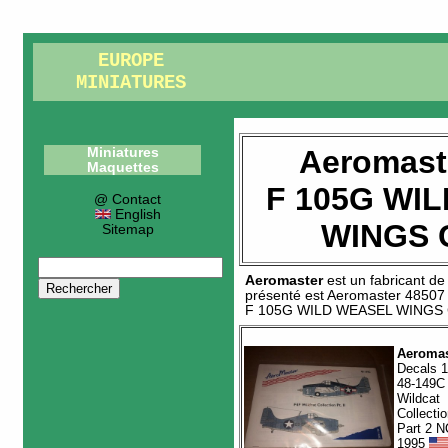
EUROPE
MINIATURES
Aeromast
Miniatures
Maquettes
F 105G WI
@ Contact
English
WINGS
Sitemap
Aeromaster
est un fabricant d
présenté est
Aeromaster 48507
F 105G WILD WEASEL WINGS
Aeromas
Decals 1
48-149C
Wildcat
Collectio
Part 2 
1995