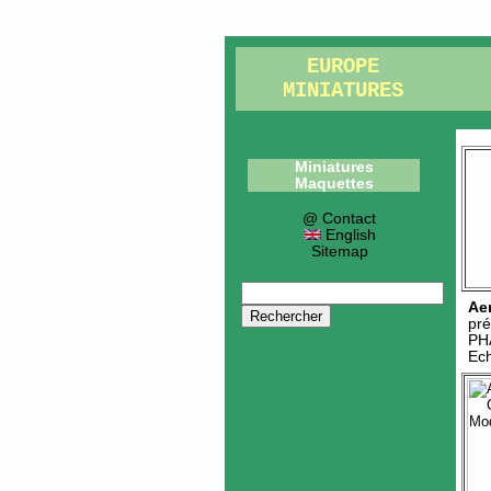
EUROPE
MINIATURES
Miniatures
Maquettes
@ Contact
English
Sitemap
Ae
pré
PH
Ech