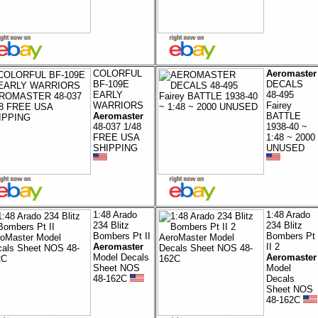
COLORFUL
Aeromaster
BF-109E
DECALS
EARLY
48-495
WARRIORS
Fairey
Aeromaster
BATTLE
48-037 1/48
1938-40 ~
FREE USA
1:48 ~ 2000
SHIPPING
UNUSED
1:48 Arado
1:48 Arado
234 Blitz
234 Blitz
Bombers Pt II
Bombers Pt
Aeromaster
II 2
Model Decals
Aeromaster
Sheet NOS
Model
48-162C
Decals
Sheet NOS
48-162C