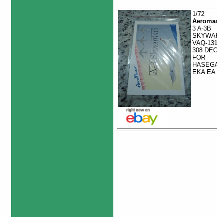
1/72
Aeromas
3 A-3B
SKYWA
VAQ-131
308 DE
FOR
HASEG
EKA EA