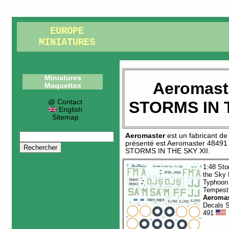
EUROPE
MINIATURES
Miniatures
Aeromast
Maquettes
@ Contact
STORMS IN T
English
Sitemap
Aeromaster
est un fabricant d
présenté est
Aeromaster 48491
STORMS IN THE SKY XII
.
1:48 Sto
the Sky 
Typhoon
Tempest
Aeromas
Decals 
491