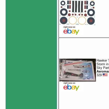
Hawker 
Storm in
Sky Part
Aeromas
329