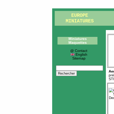
EUROPE
MINIATURES
Miniatures
Maquettes
@ Contact
English
Sitemap
Ae
pré
ST