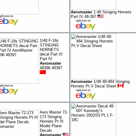
Aeromaster
1:48 Stinging Hornets
Part IV 48-397
1/48 F-18s
STINGING
HORNETS
decal Part III
Part IV
Aeromaster
48396 48397
Aeromaster
1/48 48-484 Stinging
Hornets Pt.V Decal Sheet
Aero Master 72-
173 Stinging
Hornets Pt III
Model Plane
Decals
Aeromaster