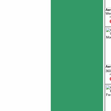
Aer
Wes
Aer
360