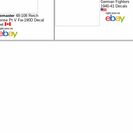
German Fighters
1940-41 Decals
omaster
48-108 Reich
ense Pt.V Fw-190D Decal
eet