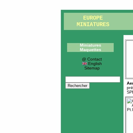
EUROPE
MINIATURES
Miniatures
Maquettes
@ Contact
English
Sitemap
Ae
pré
SP