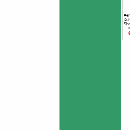
Aer
Def
Sh