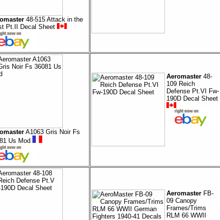
omaster
48-515 Attack in the
t Pt.II Decal Sheet
Aeromaster
48-
109 Reich
Defense Pt.VI Fw-
190D Decal Sheet
omaster
A1063 Gris Noir Fs
81 Us Mod
Aeromaster
FB-
09 Canopy
Frames/Trims
RLM 66 WWII