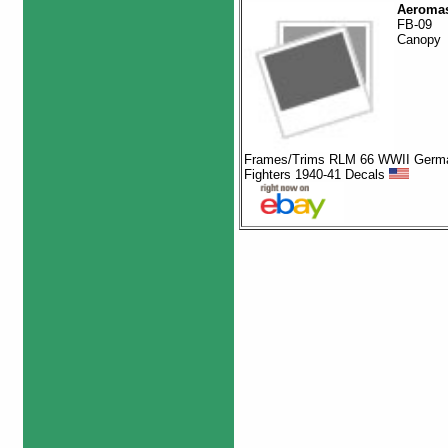
Aeromas
FB-09
Canopy
Frames/Trims RLM 66 WWII Germ
Fighters 1940-41 Decals