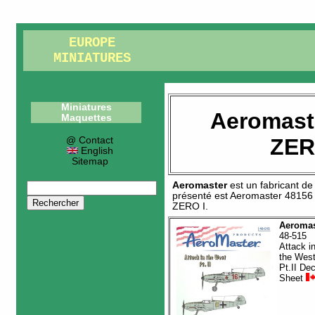
EUROPE
MINIATURES
Miniatures
Aeromast
Maquettes
ZER
@ Contact
English
Sitemap
Aeromaster
est un fabricant d
présenté est
Aeromaster 48156
ZERO I
.
Aeromas
48-515
Attack i
the Wes
Pt.II Dec
Sheet