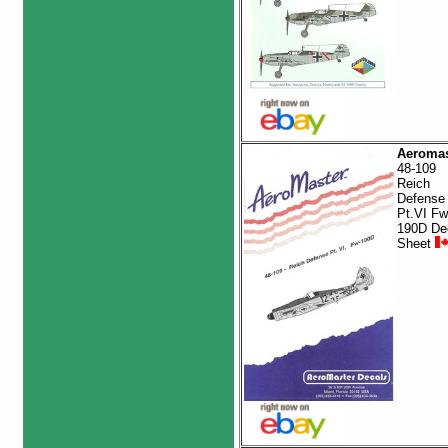
Aeromas
48-109
Reich
Defense
Pt.VI Fw
190D De
Sheet