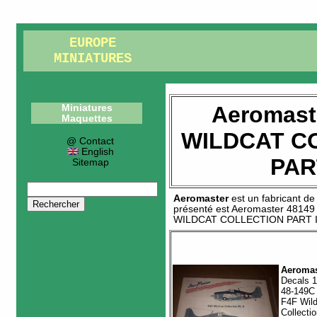
EUROPE
MINIATURES
Aeromast
Miniatures
Maquettes
WILDCAT C
@ Contact
English
PART
Sitemap
Aeromaster
est un fabricant d
présenté est
Aeromaster 48149
WILDCAT COLLECTION PART I
Aeromas
Decals 1
48-149C
F4F Wild
Collectio