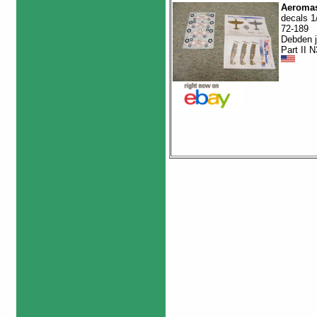
Aeromas
decals 1
72-189
Debden 
Part II 