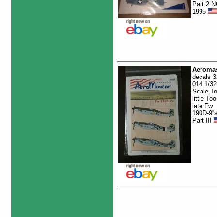
Part 2 
1995
Aeromas
decals 3
014 1/32
Scale T
little Too
late Fw
190D-9''
Part III