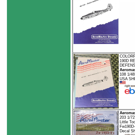
COLORF
190D R
DEFENS
Aeromas
108 1/4
USA SH
Aeromas
203 1/72
Little To
Fw190D-9
Decal S