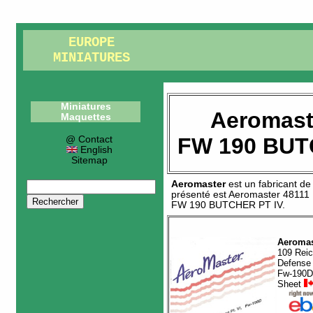
EUROPE
MINIATURES
Miniatures
Aeromast
Maquettes
FW 190 BUT
@ Contact
English
Sitemap
Aeromaster
est un fabricant d
présenté est
Aeromaster 48111
FW 190 BUTCHER PT IV
.
Aeromas
109 Rei
Defense 
Fw-190D
Sheet