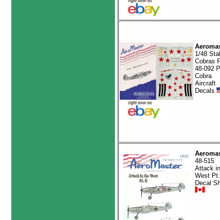
Aeromas
1/48 Stal
Cobras Pt
48-092 P
Cobra
Aircraft
Decals
Aeromas
48-515
Attack in
West Pt.
Decal S