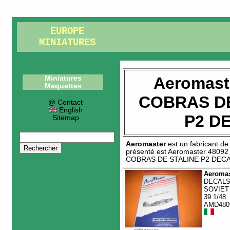
EUROPE
MINIATURES
Aeromast
Miniatures
Maquettes
COBRAS DE
@ Contact
English
P2 D
Sitemap
Aeromaster
est un fabricant d
présenté est
Aeromaster 48092
COBRAS DE STALINE P2 DEC
Aeromas
DECAL
SOVIET 
39 1/48
AMD480