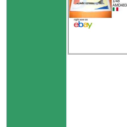
1/48
AMD483