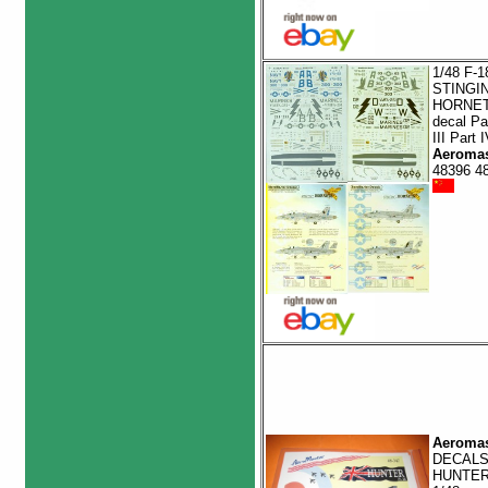
1/48 F-1
STINGI
HORNE
decal Pa
III Part 
Aeromas
48396 4
Aeromas
DECAL
HUNTE