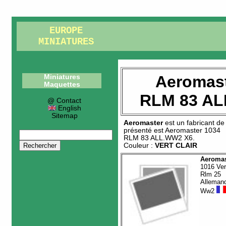
EUROPE
MINIATURES
Aeromast
Miniatures
Maquettes
RLM 83 AL
@ Contact
English
Sitemap
Aeromaster
est un fabricant d
présenté est
Aeromaster 1034
RLM 83 ALL.WW2 X6
.
Couleur :
VERT CLAIR
Aeromas
1016 Ver
Rlm 25
Alleman
Ww2