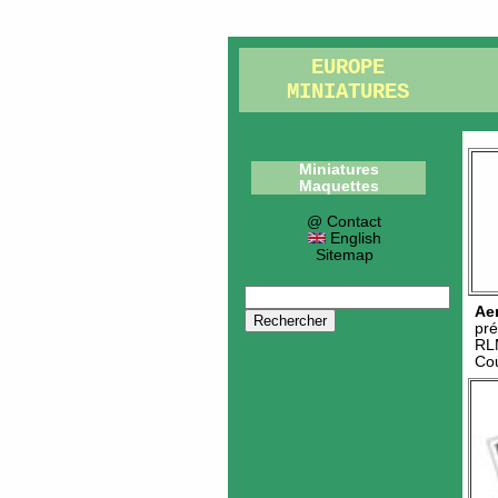
EUROPE
MINIATURES
Miniatures
Maquettes
@ Contact
English
Sitemap
Ae
pré
RL
Cou