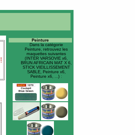
Peinture
Dans la catégorie
Peinture
, retrouvez les
maquettes suivantes
(INTER VARSOVIE x6,
BRUN AFRICAIN MAT X 6,
STICK VIEILLISSEMENT
SABLE, Peinture x6,
Peinture x6, ...) :