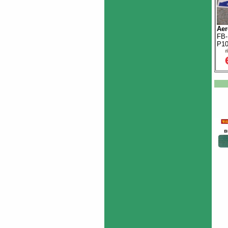
Aer
FB-
P1