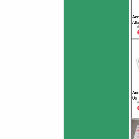
Aer
All
Aer
Us 