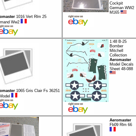
Cockpit
German WW2
M165
omaster
1016 Vert Rlm 25
emand Ww2
1:48 B-25
Bomber
Mitchell
Collection
Aeromaster
Model Decals
Sheet 48-088
omaster
1065 Gris Clair Fs 36251
Model
Aeromaster
Fb09 Rlm 66