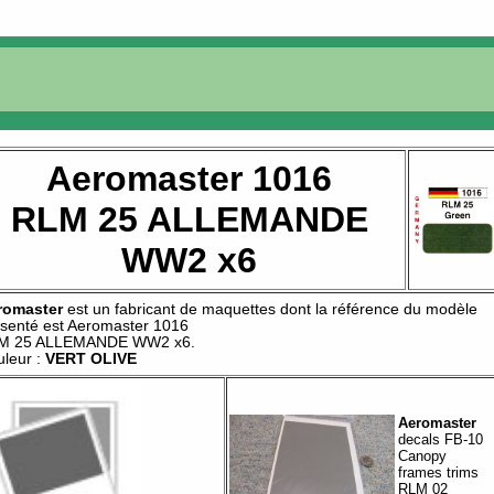
Aeromaster 1016
RLM 25 ALLEMANDE
WW2 x6
romaster
est un fabricant de
maquettes
dont la référence du modèle
senté est
Aeromaster 1016
M 25 ALLEMANDE WW2 x6
.
leur :
VERT OLIVE
Aeromaster
decals FB-10
Canopy
frames trims
RLM 02