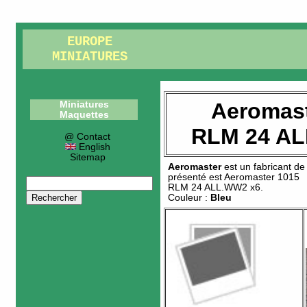
EUROPE
MINIATURES
Aeromast
Miniatures
Maquettes
RLM 24 AL
@ Contact
English
Sitemap
Aeromaster
est un fabricant d
présenté est
Aeromaster 1015
RLM 24 ALL.WW2 x6
.
Couleur :
Bleu