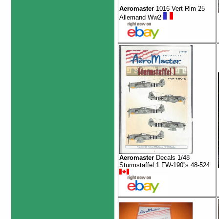
Aeromaster
1016 Vert Rlm 25
Allemand Ww2
Aeromaster
Decals 1/48
Sturmstaffel 1 FW-190''s 48-524