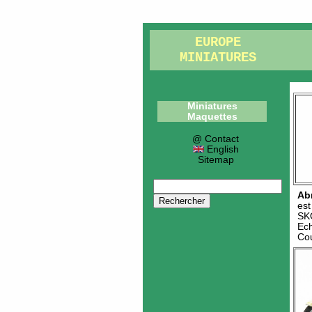
EUROPE
MINIATURES
Miniatures
Maquettes
@ Contact
English
Sitemap
Ab
es
SK
Ech
Cou