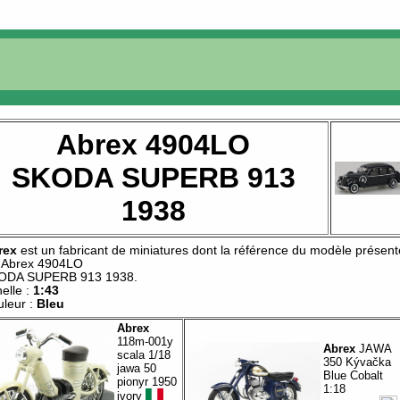
Abrex 4904LO
SKODA SUPERB 913
1938
rex
est un fabricant de
miniatures
dont la référence du modèle présent
t
Abrex 4904LO
ODA SUPERB 913 1938
.
elle :
1:43
leur :
Bleu
Abrex
118m-001y
Abrex
JAWA
scala 1/18
350 Kývačka
jawa 50
Blue Cobalt
pionyr 1950
1:18
ivory