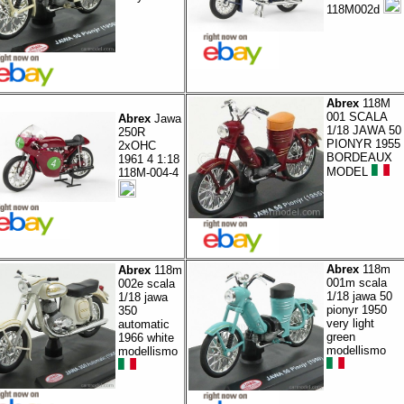
118M002d
Abrex
118M
001 SCALA
Abrex
Jawa
1/18 JAWA 50
250R
PIONYR 1955
2xOHC
BORDEAUX
1961 4 1:18
MODEL
118M-004-4
Abrex
118m
Abrex
118m
001m scala
002e scala
1/18 jawa 50
1/18 jawa
pionyr 1950
350
very light
automatic
green
1966 white
modellismo
modellismo