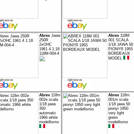
Abrex
Jawa
Abrex
118M
250R
001 SCALA
2xOHC
1/18 JAWA 50
1961 4 1:18
PIONYR 1955
118M-004-4
BORDEAUX
MODEL
Abrex
118m
Abrex
118m
002e scala
001m scala
1/18 jawa
1/18 jawa 50
350
pionyr 1950
automatic
very light
1966 white
green
modellismo
modellismo