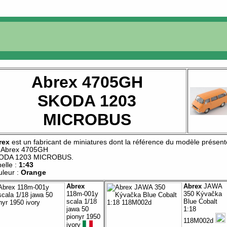
Abrex 4705GH
SKODA 1203
MICROBUS
rex
est un fabricant de
miniatures
dont la référence du modèle présent
t
Abrex 4705GH
ODA 1203 MICROBUS
.
elle :
1:43
leur :
Orange
Abrex
Abrex
JAWA
118m-001y
350 Kývačka
scala 1/18
Blue Cobalt
jawa 50
1:18
pionyr 1950
118M002d
ivory