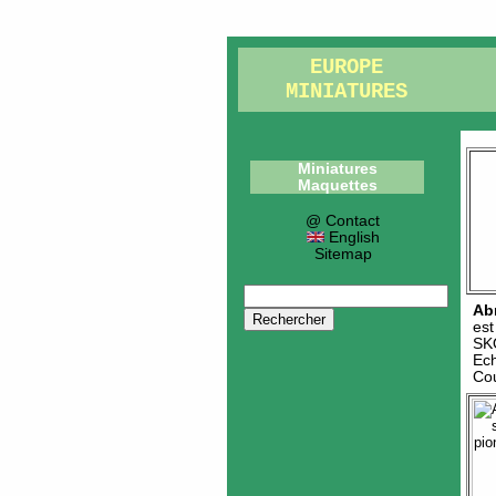
EUROPE
MINIATURES
Miniatures
Maquettes
@ Contact
English
Sitemap
Ab
es
SK
Ech
Cou