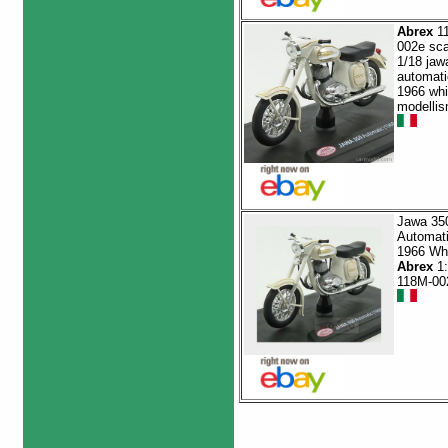
Abrex
1
002e sca
1/18 jaw
automati
1966 whi
modelli
Jawa 35
Automat
1966 Wh
Abrex
1:
118M-00