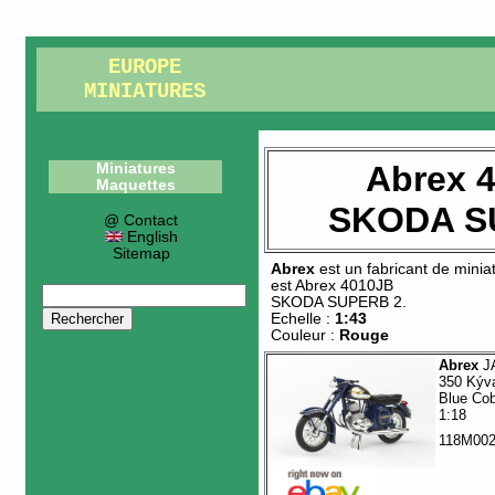
EUROPE
MINIATURES
Abrex 
Miniatures
Maquettes
SKODA S
@ Contact
English
Sitemap
Abrex
est un fabricant de
minia
est
Abrex 4010JB
SKODA SUPERB 2
.
Echelle :
1:43
Couleur :
Rouge
Abrex
J
350 Kýv
Blue Cob
1:18
118M00