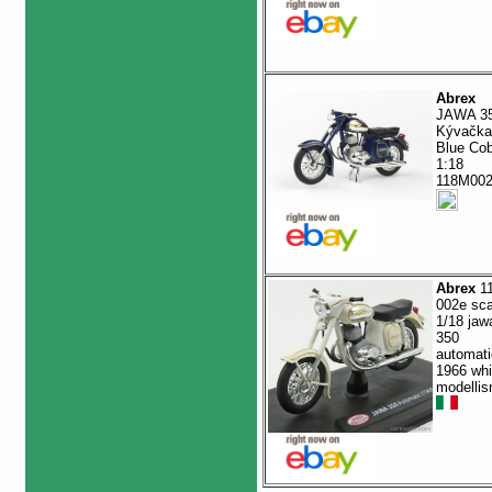
Abrex
JAWA 3
Kývačka
Blue Cob
1:18
118M00
Abrex
1
002e sca
1/18 jaw
350
automati
1966 whi
modelli