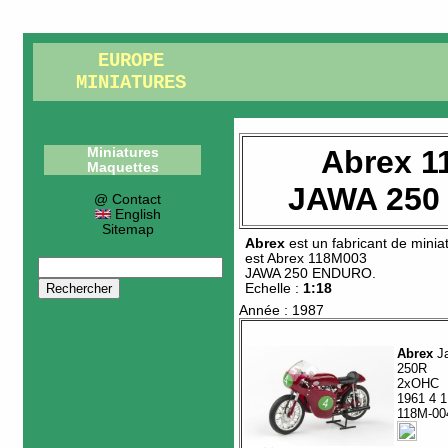
EUROPE
MINIATURES
Abrex 1
Miniatures
Maquettes
JAWA 250
@ Contact
English
Sitemap
Abrex
est un fabricant de
minia
est
Abrex 118M003
JAWA 250 ENDURO
.
Echelle :
1:18
Année : 1987
Abrex
J
250R
2xOHC
1961 4 1
118M-00