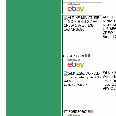
ALPINE
MINIAT
MODER
U.S.
AF
CREW 1
Scala 1:
Cod.AP35069
Sd.Kfz.
Workabl
Track La
Type- 1:
AFV
Clu
4716965350697