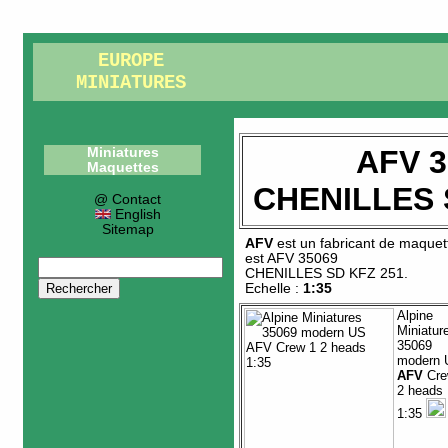
EUROPE
MINIATURES
AFV 3
Miniatures
Maquettes
CHENILLES 
@ Contact
English
Sitemap
AFV
est un fabricant de
maquet
est
AFV 35069
CHENILLES SD KFZ 251
.
Echelle :
1:35
Alpine
Miniatur
35069
modern 
AFV
Cre
2 heads
1:35