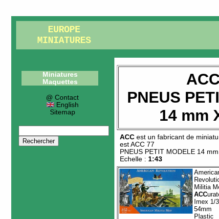
EUROPE
MINIATURES
ACC
Miniatures
Maquettes
PNEUS PET
@ Contact
English
14 mm 
Sitemap
ACC
est un fabricant de
miniatu
est
ACC 77
PNEUS PETIT MODELE 14 mm
Echelle :
1:43
America
Revoluti
Militia 
ACC
urat
Imex 1/
54mm
Plastic