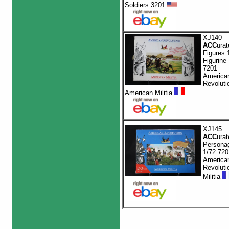
Soldiers 3201
XJ140
ACC
urat
Figures 
Figurine
7201
America
Revoluti
American Militia
XJ145
ACC
urat
Persona
1/72 720
America
Revoluti
Militia