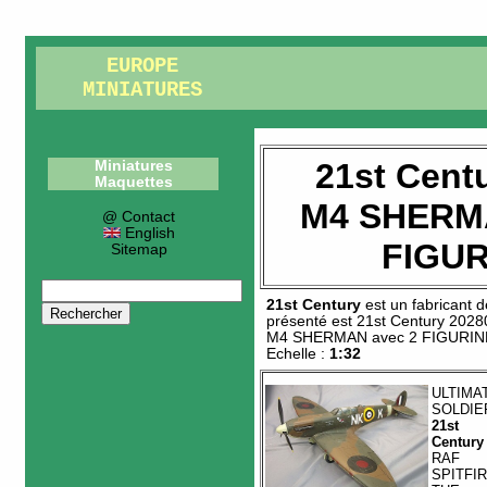
EUROPE
MINIATURES
21st Cent
Miniatures
Maquettes
M4 SHERMA
@ Contact
English
FIGUR
Sitemap
21st Century
est un fabricant 
présenté est
21st Century 2028
M4 SHERMAN avec 2 FIGURI
Echelle :
1:32
ULTIMA
SOLDIE
21st
Century
RAF
SPITFI