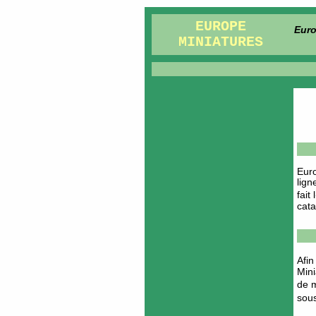
EUROPE
Euro
MINIATURES
Euro
lign
fait
cata
Afin
Mini
de m
sou