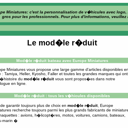
pe Miniatures: c'est la personnalisation de v�hicules avec logo, 
gros pour les professionnels. Pour plus d'informations, veuille
Le mod�le r�duit
Mod�le r�duit bateau avec Europe Miniatures
pe Miniatures vous propose une large gamme d'articles disponibles e
e : Tamiya, Heller, Kyosho, Faller et toutes les grandes marques qui ont
 l�histoire du
mod�le r�duit
vous sont propos�es dans notre
logue en ligne.
Mod�le r�duit : tous les v�hicules disponibles
 de garantir toujours plus de choix en
mod�le r�duit
, Europe
atures recherche toujours parmi les plus grands fabricants de miniatur
aquettes : avions, h�licopt�res, motos, voitures, camions, bateaux,
s-marin �