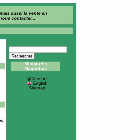
mais aussi la vente en
z nous
contacter
...
Miniatures
Maquettes
n
@ Contact
English
Sitemap
es,