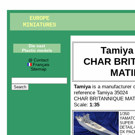
EUROPE
MINIATURES
Die cast
Tamiya
Plastic models
CHAR BRI
@ Contact
Français
Sitemap
MATI
Tamiya
is a manufacturer 
reference
Tamiya 35024
CHAR BRITANNIQUE MAT
Scale:
1:35
1/350
YAMAT
SUPER
DETAIL
DX PACK