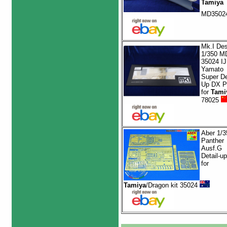
Tamiya
MD3502
Mk.I Des
1/350 M
35024 I
Yamato
Super De
Up DX P
for
Tami
78025
Aber 1/3
Panther
Ausf.G
Detail-u
for
Tamiya
/Dragon kit 35024