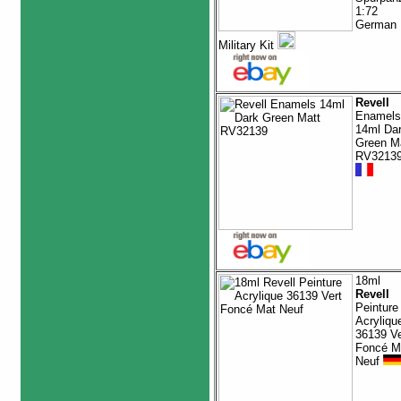
1:72
German
Military Kit
Revell
Enamels
14ml Da
Green M
RV3213
18ml
Revell
Peinture
Acryliqu
36139 Ve
Foncé M
Neuf