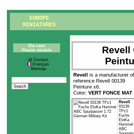
EUROPE
MINIATURES
Die cast
Revell
Plastic models
Peintu
@ Contact
Français
Sitemap
Revell
is a manufacturer o
reference
Revell 00139
Peinture x6
.
Color:
VERT FONCE MAT
Revell
03139
TPz1
Fuchs
EloKa
Hummel
ABC
Spurpan