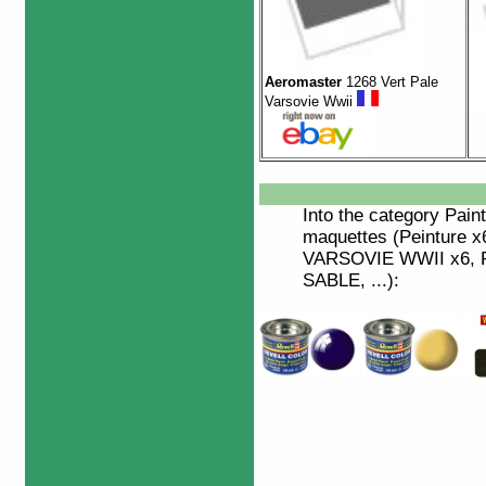
Aeromaster
1268 Vert Pale
Varsovie Wwii
Into the category
Paint
maquettes (Peinture 
VARSOVIE WWII x6, P
SABLE, ...):