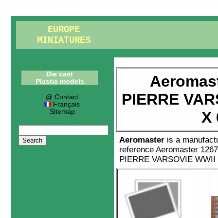
EUROPE
MINIATURES
Die cast
Aeromast
Plastic models
PIERRE VAR
@ Contact
Français
Sitemap
X 
Aeromaster
is a manufact
reference
Aeromaster 126
PIERRE VARSOVIE WWII 