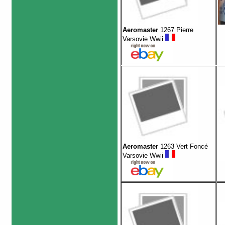
Aeromaster
1267 Pierre
Varsovie Wwii
Aeromaster
1263 Vert Foncé
Varsovie Wwii