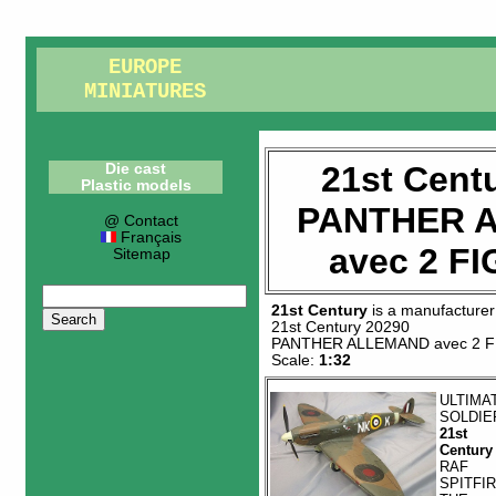
EUROPE
MINIATURES
21st Cent
Die cast
Plastic models
PANTHER 
@ Contact
Français
avec 2 F
Sitemap
21st Century
is a manufacturer
21st Century 20290
PANTHER ALLEMAND avec 2 
Scale:
1:32
ULTIMA
SOLDIE
21st
Century
RAF
SPITFI