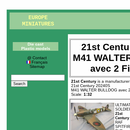
EUROPE
MINIATURES
21st Centu
Die cast
Plastic models
M41 WALTE
@ Contact
Français
avec 2 F
Sitemap
21st Century
is a manufacturer
21st Century 20240S
M41 WALTER BULLDOG avec 2 
Scale:
1:32
ULTIMA
SOLDIE
21st
Century
RAF
SPITFI