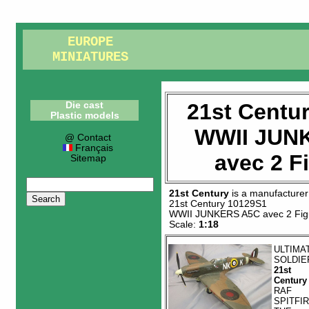
EUROPE
MINIATURES
21st Centu
Die cast
Plastic models
WWII JUN
@ Contact
Français
avec 2 F
Sitemap
21st Century
is a manufacturer
21st Century 10129S1
WWII JUNKERS A5C avec 2 Fig
Scale:
1:18
ULTIMA
SOLDIE
21st
Century
RAF
SPITFI