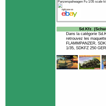
Panzerspahwagen Fu 1/35 scale ki
Sd.Kfz. (Sch
Dans la catégorie
Sd.
retrouvez les maquett
FLAMMPANZER, SDKFZ
1/35, SDKFZ 250 GERM