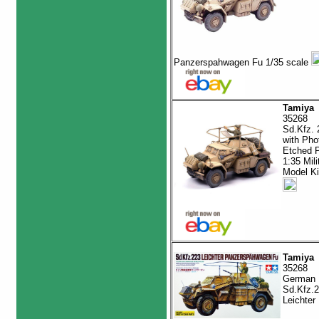
Panzerspahwagen Fu 1/35 scale
Tamiya
35268
Sd.Kfz. 
with Pho
Etched P
1:35 Mili
Model Ki
Tamiya
35268
German
Sd.Kfz.
Leichter