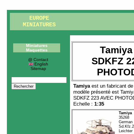
EUROPE
MINIATURES
Miniatures
Tamiya
Maquettes
SDKFZ 2
@ Contact
English
Sitemap
PHOTO
Tamiya
est un fabricant d
modèle présenté est
Tamiy
SDKFZ 223 AVEC PHOT
Echelle :
1:35
Tamiya
35268
German
Sd.Kfz.
Leichter