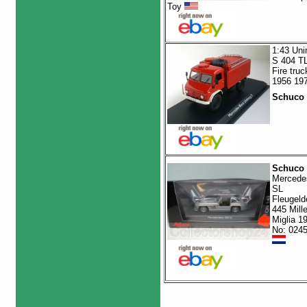
Toy
1:43 Un
S 404 T
Fire truc
1956 19
Schuco
Schuco
Mercede
SL
Fleugeld
445 Mill
Miglia 1
No: 024