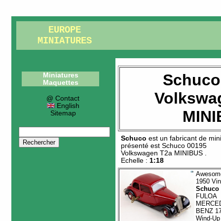
EUROPE
MINIATURES
Schuco
Miniatures
Maquettes
Volkswa
@ Contact
English
MINI
Sitemap
Schuco
est un fabricant de
min
présenté est
Schuco 00195
Volkswagen T2a MINIBUS
.
Echelle :
1:18
Awesom
1950 Vin
Schuco
FULOA
MERCE
BENZ 17
Wind-Up