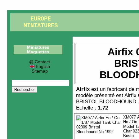
EUROPE
MINIATURES
Miniatures
Airfix
Maquettes
BRIS
@ Contact
English
Sitemap
BLOOD
Airfix
est un fabricant de
m
modèle présenté est
Airfix
BRISTOL BLOODHOUND
.
Echelle :
1:72
XM077
A
Ho / Oo 
Model T
Char 02
Bristol