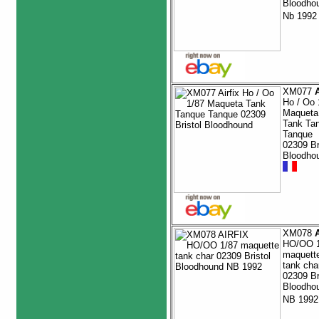
Bloodho
Nb 199
XM077
A
Ho / Oo 
Maqueta
Tank Ta
Tanque
02309 Br
Bloodho
XM078
A
HO/OO 1
maquett
tank cha
02309 Br
Bloodho
NB 199