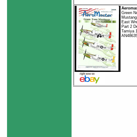
Aeromas
Green N
Mustang
East Wr
Part 2 D
Tamiya 
AN4863