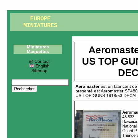
EUROPE
MINIATURES
Aeromaste
Miniatures
Maquettes
US TOP GUN
@ Contact
English
DE
Sitemap
Aeromaster
est un fabricant d
présenté est
Aeromaster SP480
US TOP GUNS 1918/53 DECAL
Aeromas
48-533
Hawaiia
National
Guard P
Thunderb