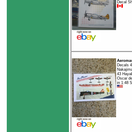
Decal S
Aeromas
Decals 4
Nakajima
43 Haya
Oscar de
in 1:48 