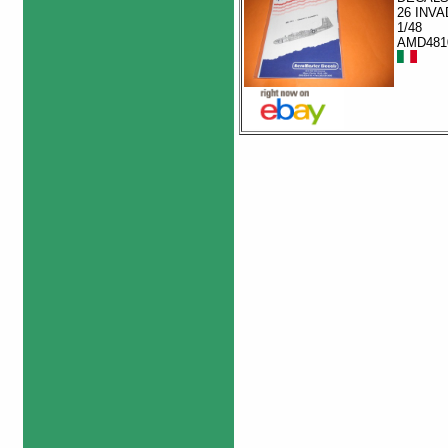
26 INV
1/48
AMD481