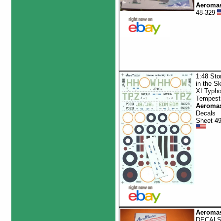
Aeromas
48-329
1:48 St
in the S
XI Typh
Tempest
Aeromas
Decals
Sheet 4
Aeromas
DECALS