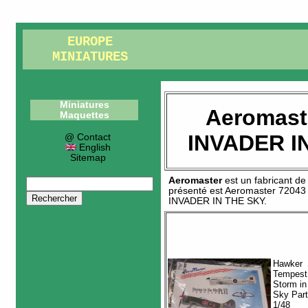
EUROPE
MINIATURES
Miniatures
Aeromast
Maquettes
INVADER I
@ Contact
English
Sitemap
Aeromaster
est un fabricant d
présenté est
Aeromaster 72043
INVADER IN THE SKY
.
Hawker
Tempest
Storm in
Sky Part
1/48